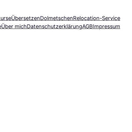
kurse
Übersetzen
Dolmetschen
Relocation-Service
e
Über mich
Datenschutzerklärung
AGB
Impressum