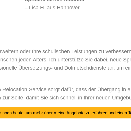
– Lisa H. aus Hannover
erweitern oder Ihre schulischen Leistungen zu verbesse
schen jeden Alters. Ich unterstütze Sie dabei, neue Spr
ssionelle Übersetzungs- und Dolmetschdienste an, um ei
elocation-Service sorgt dafür, dass der Übergang in ei
n zur Seite, damit Sie sich schnell in Ihrer neuen Umgeb
h noch heute, um mehr über meine Angebote zu erfahren und einen T